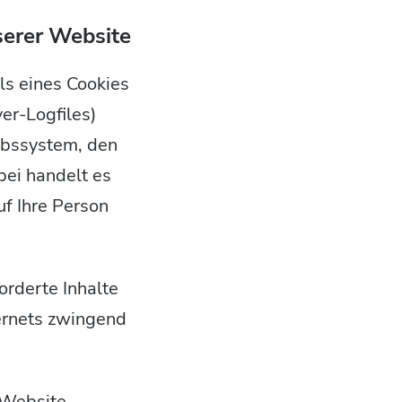
serer Website
ls eines Cookies
er-Logfiles)
ebssystem, den
bei handelt es
uf Ihre Person
orderte Inhalte
ternets zwingend
 Website,