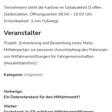
Teilnehmern steht die Kantine im Gebäudeteil D offen
(Selbstzahler, Öffnungszeiten 08:00 – 16:00 Uhr,
Erreichbarkeit: 3 min Fußweg).
Veranstalter
Projekt „Entwicklung und Bewerbung eines Meta-
Mitfahrportals zur besseren Ausschöpfung des Potenzials
von Mitfahrvermittlungen für Fahrgemeinschaften
(MetaMitfahrPort)“.
Kategorie:
Allgemein
Beitragsnavigation
Vorherige:
Vorheriger
Ein Datenstandard für den Mitfahrmarkt?
Beitrag:
Weiter:
Nächster
Sachstand: In (D) nutzbare Mitfahrvermittlungen